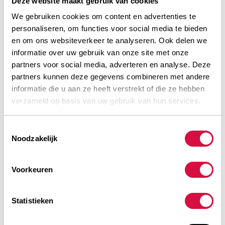
Deze website maakt gebruik van cookies
We gebruiken cookies om content en advertenties te
Meer informatie
personaliseren, om functies voor social media te bieden
en om ons websiteverkeer te analyseren. Ook delen we
informatie over uw gebruik van onze site met onze
AE46
partners voor social media, adverteren en analyse. Deze
partners kunnen deze gegevens combineren met andere
informatie die u aan ze heeft verstrekt of die ze hebben
Meer informatie
verzameld op basis van uw gebruik van hun services.
AL419
Toestemmingsselectie
Noodzakelijk
Meer informatie
Voorkeuren
AIN49
Statistieken
Meer informatie