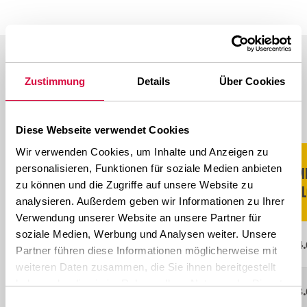
IN DIESEN GRÖSSEN VERFÜGBAR
Zustimmung
Details
Über Cookies
Scroll naar rechts voor meer
Diese Webseite verwendet Cookies
Wir verwenden Cookies, um Inhalte und Anzeigen zu
personalisieren, Funktionen für soziale Medien anbieten
TRA
XX STERNE
EM
GRÖSSE
LI/SS
zu können und die Zugriffe auf unsere Website zu
CODE
KATEGORIE
FE
analysieren. Außerdem geben wir Informationen zu Ihrer
Verwendung unserer Website an unsere Partner für
soziale Medien, Werbung und Analysen weiter. Unsere
17.5R25
L-5S
**
182A2
14.
Partner führen diese Informationen möglicherweise mit
weiteren Daten zusammen, die Sie ihnen bereitgestellt
haben oder die sie im Rahmen Ihrer Nutzung der Dienste
18.00R25
L-5S
**
204A2
13.
gesammelt haben.
Einwilligungsauswahl