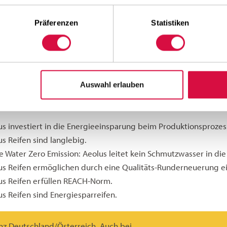
führte dies zu einer deutlichen Reduzierung des Kraftstoffver
r-Modellen. Außerdem konnte damit eine deutliche Verringer
Präferenzen
Statistiken
ntwortlicher Importeur in Europa ist “grüne” Produktion unter
chei¬dender Faktor. Man ist sich sicher, dass dies ganz wesent
ternehmen der Reifenbranche eine “grüne Produktion” gewährl
n-Ankauf-Garantie, das Eco-Twin genannte Heißrunderneuerungs
Auswahl erlauben
ination von neuen und runderneuten Reifen - ihren ergänzen
haltigkeits-Strategie des Unternehmens als auch der Marke.
us investiert in die Energieeinsparung beim Produktionsprozes
s Reifen sind langlebig.
 Water Zero Emission: Aeolus leitet kein Schmutzwasser in die 
us Reifen ermöglichen durch eine Qualitäts-Runderneuerung ei
us Reifen erfüllen REACH-Norm.
us Reifen sind Energiesparreifen.
anz Deutschland/Österreich. Auch bei