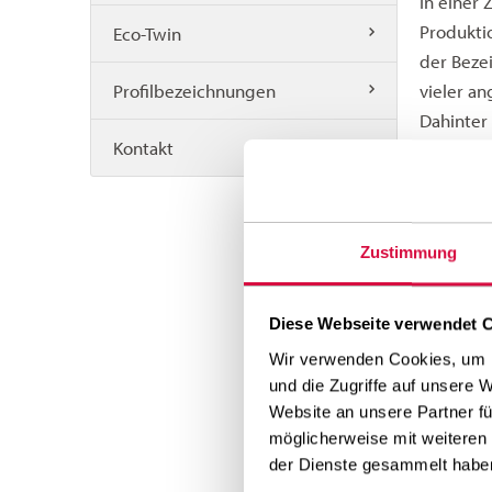
In einer
Produkti
Eco-Twin
der Beze
Profilbezeichnungen
vieler a
Dahinter
Kontakt
Beginnen
aktuelle
and Restr
EU-Veror
Zustimmung
REACH gl
Aeolus 
Diese Webseite verwendet 
Als führ
Wir verwenden Cookies, um I
und die Zugriffe auf unsere 
Ziel soll
Website an unsere Partner fü
Auszeich
möglicherweise mit weiteren
des Rohm
der Dienste gesammelt habe
Technolog