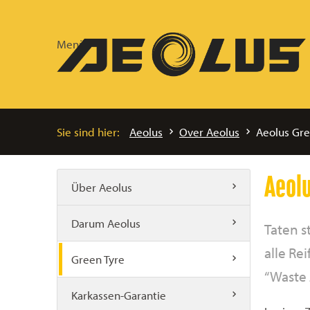
Menü
Sie sind hier:
Aeolus
Over Aeolus
Aeolus Gre
Aeolu
Über Aeolus
Darum Aeolus
Taten s
alle Re
Green Tyre
“Waste 
Karkassen-Garantie