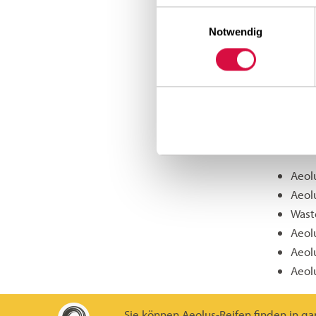
Ergebnis 
Einwilligungsauswahl
Vorgänge
Notwendig
als vera
ganz ents
viele Un
Karkasse
die Komb
und Nach
Aeol
Aeolu
Waste
Aeol
Aeol
Aeol
Sie können Aeolus-Reifen finden in g