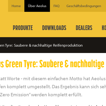
Home
Über Aeolus
FAQ
Geschäftsbedingungen
PRODUKTE
DOWNLOADS
DEALERS
K
en Tyre: Saubere & nachhaltige Reifenproduktion
s Green Tyre: Saubere & nachhaltige
tatt Worte - mit diesem einfachen Motto hat Aeolu
ifen komplett umgestellt. Das Ergebnis kann sich s
Zero Emission” werden komplett erfüllt.