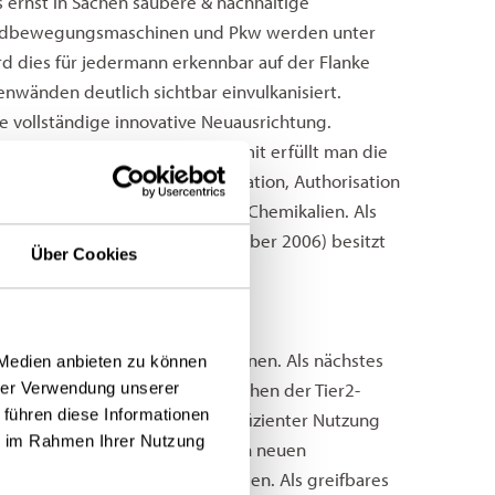
ernst in Sachen saubere & nachhaltige
r, Erdbewegungsmaschinen und Pkw werden unter
d dies für jedermann erkennbar auf der Flanke
enwänden deutlich sichtbar einvulkanisiert.
e vollständige innovative Neuausrichtung.
in zum Abfall-Management. Damit erfüllt man die
steht für Registration, Evaluation, Authorisation
Zulassung und Beschränkung von Chemikalien. Als
s und des Rates vom 18. Dezember 2006) besitzt
Über Cookies
 01.06.2007 Gültigkeit.
wortung für künftige Generationen. Als nächstes
 Medien anbieten zu können
hrer Verwendung unserer
 erfüllt werden, die zum Erreichen der Tier2-
 führen diese Informationen
 giftige Komponenten unter effizienter Nutzung
ie im Rahmen Ihrer Nutzung
er Neu-Ausrichtung eingeführten neuen
des Rollwiderstandes geführt haben. Als greifbares