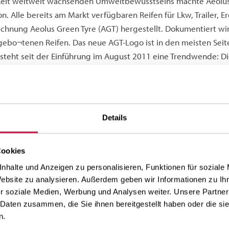
 Zeit weltweit wachsenden Umweltbewusstseins machte Aeolus 
on. Alle bereits am Markt verfügbaren Reifen für Lkw, Traile
ichnung Aeolus Green Tyre (AGT) hergestellt. Dokumentiert wir
ngebo¬tenen Reifen. Das neue AGT-Logo ist in den meisten Seit
 steht seit der Einführung im August 2011 eine Trendwende: Di
d mit den Rohmaterialien, über die Produktionsprozesse bis h
n Anforderungen, wie das euro¬päische REACH-Programm (REACH 
iction of Chemicals). Also für die Registrierung, Bewertung, 
dnung (konkret: EG Nr. 1907/2006 des Europäischen Parlament
Details
eichermaßen und unmittelbar in allen Mitgliedstaaten seit dem
- zukunftsorientiert
Cookies
endes Unternehmen bekennt sich Aeolus damit zu seiner Verant
nhalte und Anzeigen zu personalisieren, Funktionen für soziale
Website zu analysieren. Außerdem geben wir Informationen zu I
en in den nächsten Jahren die bekannt ehrgeizigen Bedingungen
r soziale Medien, Werbung und Analysen weiter. Unsere Partner
nung notwendig sind. Die Reifen selbst werden komplett ohne
 Daten zusammen, die Sie ihnen bereitgestellt haben oder die s
aterials herge¬stellt. Hinzu kommt, dass die im Rahmen dies
n.
ien zu einer signifikanten (um fast ein Viertel) Verringerung 