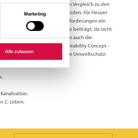
brauchs um bis zu fünf Prozent im Vergleich zu den
ung des Lärmpegels erreicht werden. Für Heuver
Marketing
 diesen strengen Umweltschutzanforderungen ein
lich zu einer Stärkung der Marke beiträgt, da nicht
eisten können. Außerdem leisten auch die
verfahren und das Aeolus Driveability Concept -
Alle zulassen
den Beitrag zu einer umfassenden Umweltschutz-
s.
Kanalisation.
n 2. Leben.