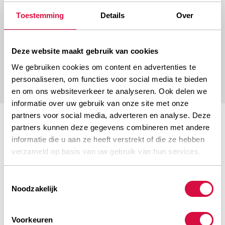
verschleißfest. Bei Aeolus finden Sie
Toestemming
Details
Over
Erdbewegungsbänder für alle Arten von Anwendungen
in allen gängigen Größen. Außerdem können Sie sich auf
Deze website maakt gebruik van cookies
ein ausgezeichnetes Preis-Leistungs-Verhältnis
verlassen.
We gebruiken cookies om content en advertenties te
personaliseren, om functies voor social media te bieden
en om ons websiteverkeer te analyseren. Ook delen we
informatie over uw gebruik van onze site met onze
partners voor social media, adverteren en analyse. Deze
partners kunnen deze gegevens combineren met andere
informatie die u aan ze heeft verstrekt of die ze hebben
verzameld op basis van uw gebruik van hun services.
ZUVERLÄSSIGE QUALITÄT
Toestemmingsselectie
Noodzakelijk
Voorkeuren