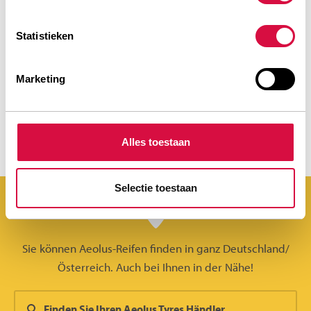
BREITES SORTIMENT
Statistieken
Marketing
STARK IN JEDER UMGEBUNG
Alles toestaan
Selectie toestaan
Sie können Aeolus-Reifen finden in ganz Deutschland/
Österreich. Auch bei Ihnen in der Nähe!
Finden Sie Ihren Aeolus Tyres Händler