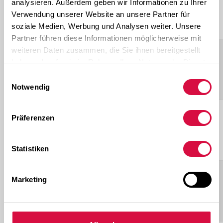
analysieren. Außerdem geben wir Informationen zu Ihrer
275/70R22.5
ALLROADS
148/145M
Verwendung unserer Website an unsere Partner für
D+
soziale Medien, Werbung und Analysen weiter. Unsere
Partner führen diese Informationen möglicherweise mit
weiteren Daten zusammen, die Sie ihnen bereitgestellt
NEO
haben oder die sie im Rahmen Ihrer Nutzung der Dienste
295/60R22.5
ALLROADS
150/147K(149/146L)
gesammelt haben.
Einwilligungsauswahl
D+
Notwendig
NEO
Präferenzen
295/80R22.5
ALLROADS
152/148M
D+
Statistiken
NEO
Marketing
315/60R22.5
ALLROADS
152/148L
D+