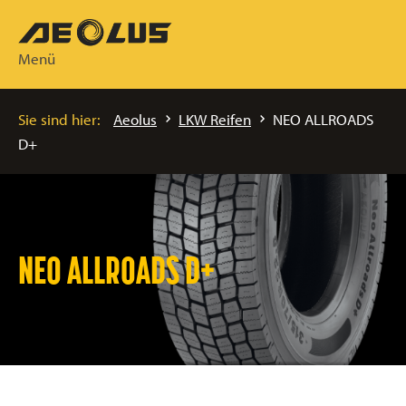
Menü
Sie sind hier:
Aeolus
LKW Reifen
NEO ALLROADS
D+
NEO ALLROADS D+