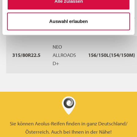
Alle zulassen
NEO
315/70R22.5
ALLROADS
152/148M(154/150L)
Auswahl erlauben
D+
NEO
315/80R22.5
ALLROADS
156/150L(154/150M)
D+
Sie können Aeolus-Reifen finden in ganz Deutschland/
Österreich. Auch bei Ihnen in der Nähe!